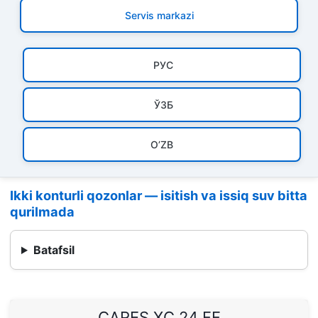
Servis markazi
РУC
ЎЗБ
O’ZB
Ikki konturli qozonlar — isitish va issiq suv bitta
qurilmada
Batafsil
CARES XC 24 FF