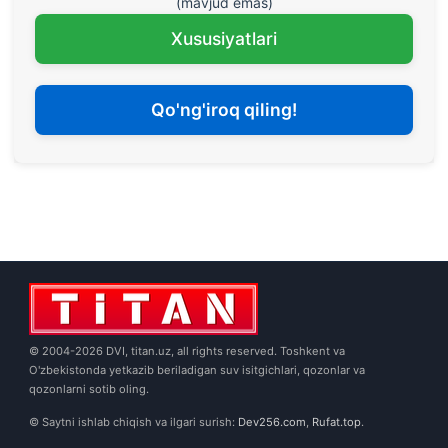
(mavjud emas)
Xususiyatlari
Qo'ng'iroq qiling!
© 2004-2026 DVI, titan.uz, all rights reserved. Toshkent va
O'zbekistonda yetkazib beriladigan suv isitgichlari, qozonlar va
qozonlarni sotib oling.
© Saytni ishlab chiqish va ilgari surish:
Dev256.com
,
Rufat.top
.