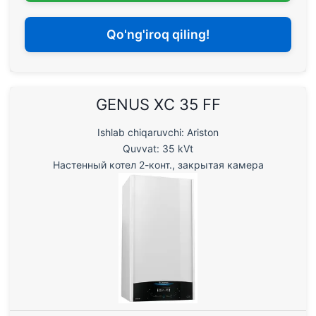
Qo'ng'iroq qiling!
GENUS XC 35 FF
Ishlab chiqaruvchi: Ariston
Quvvat: 35 kVt
Настенный котел 2-конт., закрытая камера