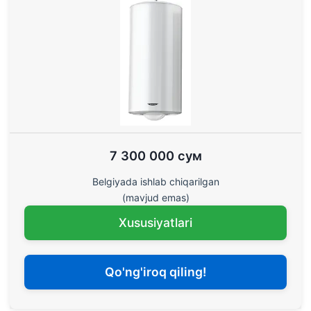
7 300 000 сум
Belgiyada ishlab chiqarilgan
(mavjud emas)
Xususiyatlari
Qo'ng'iroq qiling!