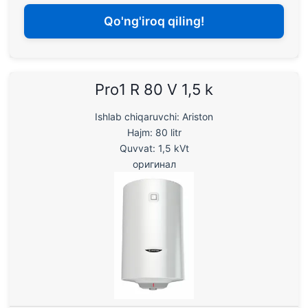
Qo'ng'iroq qiling!
Pro1 R 80 V 1,5 k
Ishlab chiqaruvchi: Ariston
Hajm: 80 litr
Quvvat: 1,5 kVt
оригинал