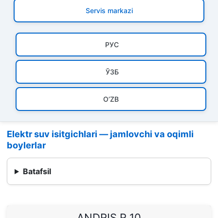
Servis markazi
РУC
ЎЗБ
O’ZB
Elektr suv isitgichlari — jamlovchi va oqimli
boylerlar
Batafsil
ANDRIS R 10