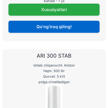
Kafolat - 1 yil
Xususiyatlari
Qo'ng'iroq qiling!
ARI 300 STAB
Ishlab chiqaruvchi: Ariston
Hajm: 300 litr
Quvvat: 3 kVt
polga o'rnatiladigan