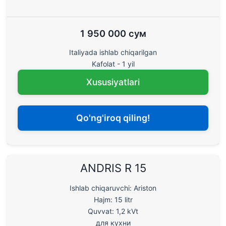
1 950 000 сум
Italiyada ishlab chiqarilgan
Kafolat - 1 yil
Xususiyatlari
Qo'ng'iroq qiling!
ANDRIS R 15
Ishlab chiqaruvchi: Ariston
Hajm: 15 litr
Quvvat: 1,2 kVt
для кухни