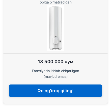
polga o'rnatiladigan
18 500 000 сум
Fransiyada ishlab chiqarilgan
(mavjud emas)
Qo'ng'iroq qiling!