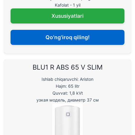
Kafolat - 1 yil
Xususiyatlari
Qo'ng'iroq qiling!
BLU1 R ABS 65 V SLIM
Ishlab chiqaruvchi: Ariston
Hajm: 65 litr
Quvvat: 1,8 kVt
узкая модель, диаметр 37 см