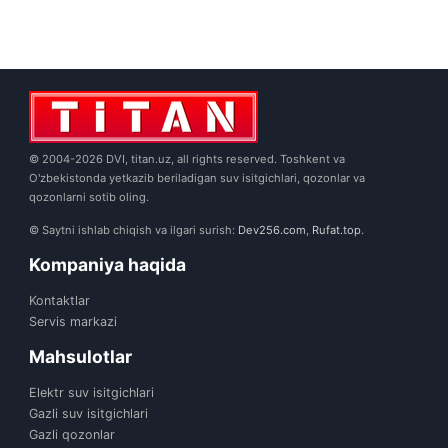
© 2004-2026 DVI, titan.uz, all rights reserved. Toshkent va
O'zbekistonda yetkazib beriladigan suv isitgichlari, qozonlar va
qozonlarni sotib oling.
© Saytni ishlab chiqish va ilgari surish:
Dev256.com
,
Rufat.top
.
Kompaniya haqida
Kontaktlar
Servis markazi
Mahsulotlar
Elektr suv isitgichlari
Gazli suv isitgichlari
Gazli qozonlar