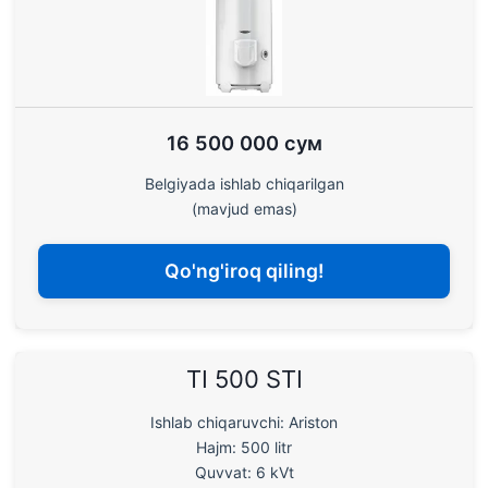
16 500 000 сум
Belgiyada ishlab chiqarilgan
(mavjud emas)
Qo'ng'iroq qiling!
TI 500 STI
Ishlab chiqaruvchi: Ariston
Hajm: 500 litr
Quvvat: 6 kVt