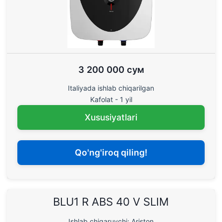
3 200 000 сум
Italiyada ishlab chiqarilgan
Kafolat - 1 yil
Xususiyatlari
Qo'ng'iroq qiling!
BLU1 R ABS 40 V SLIM
Ishlab chiqaruvchi: Ariston